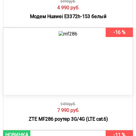
5990руб.
4 990
руб.
Модем Huawei E3372h-153 белый
-16 %
9490руб.
7 990
руб.
ZTE MF286 роутер 3G/4G (LTE cat.6)
НОВИНКА
-11 %