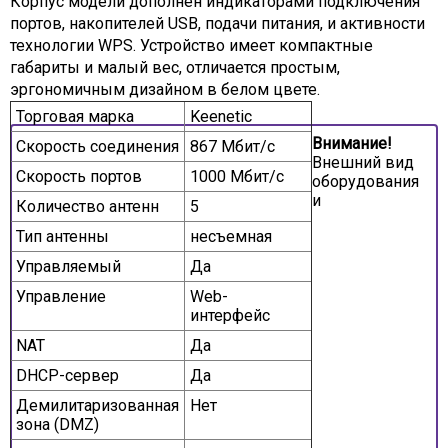
Корпус модели дополнен индикаторами подключения
портов, накопителей USB, подачи питания, и активности
технологии WPS. Устройство имеет компактные
габариты и малый вес, отличается простым,
эргономичным дизайном в белом цвете.
Торговая марка
Keenetic
Внимание!
Скорость соединения
867 Мбит/с
Внешний вид
Скорость портов
1000 Мбит/с
оборудования
и
Количество антенн
5
Тип антенны
несъемная
Управляемый
Да
Управление
Web-
интерфейс
NAT
Да
DHCP-сервер
Да
Демилитаризованная
Нет
зона (DMZ)