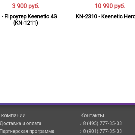
3 900
руб.
10 990
руб.
 - Fi роутер Keenetic 4G
KN-2310 - Keenetic Her
(KN-1211)
 компании
Контакты
Доставка и оплата
8 (495) 777-35-33
Партнерская программа
8 (901) 777-35-33