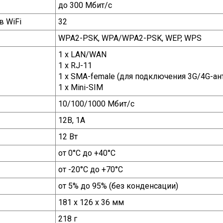
до 300 Мбит/с
в WiFi
32
WPA2-PSK, WPA/WPA2-PSK, WEP, WPS
1 x LAN/WAN
1 x RJ-11
1 x SMA-female (для подключения 3G/4G-ан
1 x Mini-SIM
10/100/1000 Мбит/с
12В, 1А
12 Вт
от 0°С до +40°С
от -20°С до +70°С
от 5% до 95% (без конденсации)
181 x 126 x 36
мм
218 г