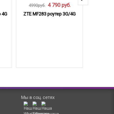
4 790
руб.
4990руб.
5000ру
o 4G
ZTE MF283 роутер 3G/4G
Роутер Hu
Мы в соц. сетях