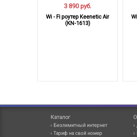
3 890
руб.
Wi - Fi роутер Keenetic Air
Wi
(KN-1613)
Каталог
О
Безлимитный интернет
Тариф на свой номер