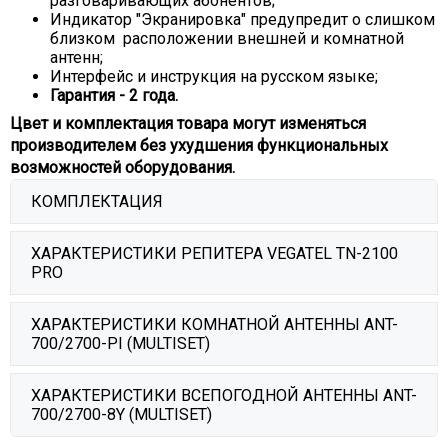
разговаривающих абонентов;
Индикатор "Экранировка" предупредит о слишком
близком расположении внешней и комнатной
антенн;
Интерфейс и инструкция на русском языке;
Гарантия - 2 года.
Цвет и комплектация товара могут изменяться
производителем без ухудшения функциональных
возможностей оборудования.
КОМПЛЕКТАЦИЯ
Кол-
ХАРАКТЕРИСТИКИ РЕПИТЕРА VEGATEL TN-2100
№
Наименование
во
PRO
1
Репитер VEGATEL TN-2100 PRO
1 шт.
Станция –
Телефон –
ХАРАКТЕРИСТИКИ КОМНАТНОЙ АНТЕННЫ ANT-
Антенна комнатная ANT-700/2700-PI
2
1 шт.
Характеристики
Телефон
Станция
700/2700-PI (MULTISET)
(MultiSet)
(DL)
(UL)
Встроенная кабельная сборка 5D/FB
3
2 м.
UMTS-
Параметр
Значение
ХАРАКТЕРИСТИКИ ВСЕПОГОДНОЙ АНТЕННЫ ANT-
(N-male)
Полоса
2100 (3G)
700/2700-8Y (MULTISET)
2110 ~
1920 ~
2G (GSM-900/1800), 3G
Антенна всепогодная ANT-700/2700-8Y
рабочих
4
1 шт.
2170 МГц
1980 МГц
Стандарт связи
(UMTS900/2100),
LTE-2100
(MultiSet)
частот